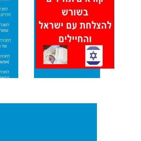
חדרים 4 הלוח החרדי שטריימ
שמור 
למכירה 
שד ה
(אפשר
נגישות