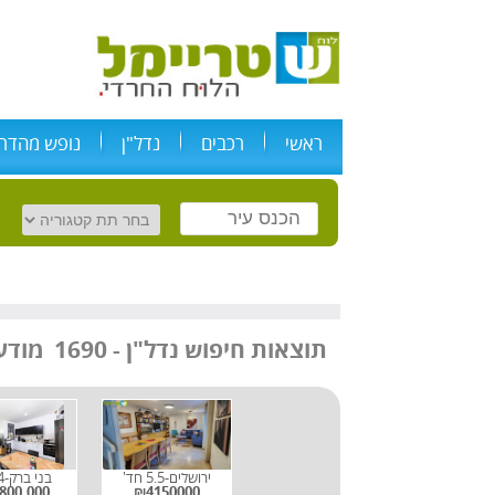
ראשי
רכבים
נדל"ן
נופש מהדרי
מודעות
תוצאות חיפוש
נדל"ן
-
1690
ירושלים-5.5 חד'
בני ברק-4 חד'
800,000
₪4150000