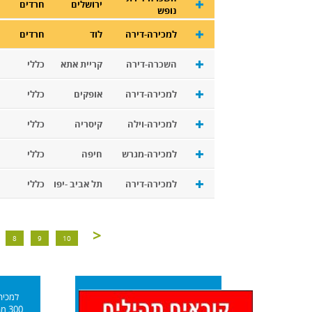
ירושלים
חרדים
נופש
למכירה-דירה
לוד
חרדים
השכרה-דירה
קריית אתא
כללי
למכירה-דירה
אופקים
כללי
למכירה-וילה
קיסריה
כללי
למכירה-מגרש
חיפה
כללי
למכירה-דירה
תל אביב -יפו
כללי
>
8
9
10
למכירה
300 מר' הלוח החרדי שטריימל