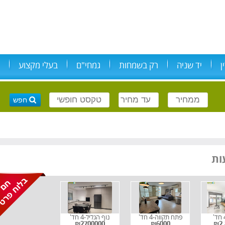
ן
יד שניה
רק בשמחות
גמחי"ם
בעלי מקצוע
פתח תקווה-4 חד'
נוף הגליל-4 חד'
₪2700000
₪6000
₪2,