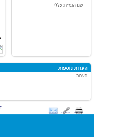
שם הגמ"ח:
כללי
הערות נוספות
הערות:
דו