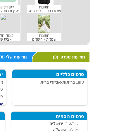
חתונות
ליולדת ולת
שבע ברכות - בית שמש
ייעוץ והכוונה 
חתונות
ביגוד וה
שמלות - ירושלים
- בית ש
(0) מודעות מפרטי
(0) מודעות שלי
פרטים כלליים
יצ
סיווג:
בריתות
-אביזרי ברית
אי
טל
טל
של
פרטים נוספים
ישוב/עיר:
ירושלים
פעולה:
השאלה