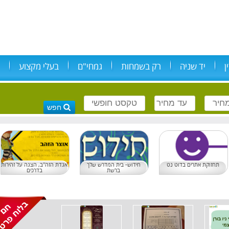
ן
יד שניה
רק בשמחות
גמחי"ם
בעלי מקצוע
תחזוקת אתרים בדוט נט
חידוש- בית המדרש שלך
אגדת הזה"ב, הצגה על זהירות
ברשת
בדרכים