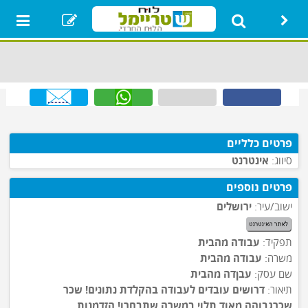
ראשי
רכבים
איזור
נדל"ן
תת קטגוריה
נופש מהדרין
יד שניה
פרטים כלליים
רק בשמחות
סיווג:
אינטרנט
גמחי"ם
פרטים נוספים
בעלי מקצוע
ישוב/עיר:
ירושלים
דרושים
תפקיד:
עבודה מהבית
איזור אישי
משרה:
עבודה מהבית
הגדר סוכן חכם
שם עסק:
עבןדה מהבית
תיאור:
דרושים עובדים לעבודה בהקלדת נתונים! שכר
שכרגבוהה מאוד תלוי במשרה שתבחרו! הזדמנות