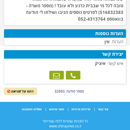
טובה לכל מי שבבית כרגע ולא עובד ! (מספר משרה -
516832383) לפרטים נוספים הגיבו ושילחו לי הודעה
בוואטספ 052-4313764
הערות נוספות
הערות:
אין
יצירת קשר
איש קשר:
איציק
מספר מודעה: 32693
דווח על שגיאה
צור קשר
|
מדיניות פרטיות
|
תנאי שימוש
|
שאלות ותשובות
כל הזכויות שמורות ללוח שטריימל
www.shtraymel.co.il